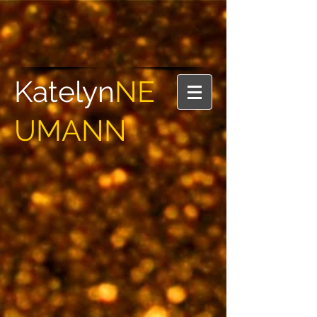
Katelyn
NE
UMANN